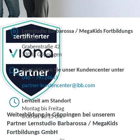
Lernstudio Barbarossa / MegaKids Fortbildungs
GmbH
Grabenstraße 42
73033 Göppingen
Kontaktieren Sie unser Kundencenter unter
040 – 79724645
partner-kundencenter@ibb.com
Lernzeit am Standort
Montag bis Freitag
Weiterbildung in Göppingen bei unserem
8.00 bis 16.15 Uhr
Partner Lernstudio Barbarossa / MegaKids
Fortbildungs GmbH