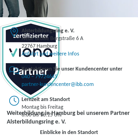
Alsterbildungsring e. V.
Neue Große Bergstraße 6 A
22767 Hamburg
Anfahrt und weitere Infos
Kontaktieren Sie unser Kundencenter unter
040 – 79724645
partner-kundencenter@ibb.com
Lernzeit am Standort
Montag bis Freitag
Weiterbildung in Hamburg bei unserem Partner
8.00 bis 16.15 Uhr
Alsterbildungsring e. V.
Einblicke in den Standort