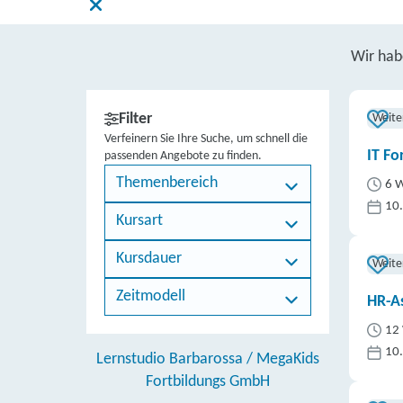
Wir ha
Filter
Weite
Verfeinern Sie Ihre Suche, um schnell die
IT Fo
passenden Angebote zu finden.
Themenbereich
6 W
10
Kursart
Kursdauer
Weite
Zeitmodell
HR-As
12 
10
Lernstudio Barbarossa / MegaKids
Fortbildungs GmbH