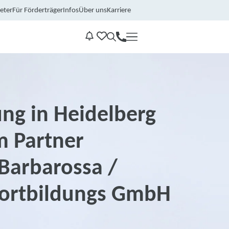
eter
Für Förderträger
Infos
Über uns
Karriere
Kontakt
Benachrichtungen
ng in Heidelberg
m Partner
Barbarossa /
ortbildungs GmbH