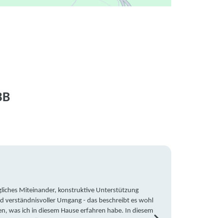
BB
liches Miteinander, konstruktive Unterstützung
Trotz 
d verständnisvoller Umgang - das beschreibt es wohl
wegen 
en, was ich in diesem Hause erfahren habe. In diesem
war ic