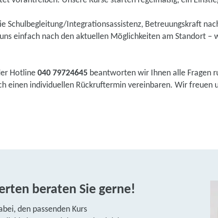
tet vorantreiben. Unsere Kurse starten regelmäßig, ein Einstieg 
wie Schulbegleitung/Integrationsassistenz, Betreuungskraft na
ns einfach nach den aktuellen Möglichkeiten am Standort – w
der Hotline
040 79724645
beantworten wir Ihnen alle Fragen r
 einen individuellen Rückruftermin vereinbaren. Wir freuen un
rten beraten Sie gerne!
abei, den passenden Kurs