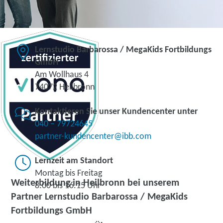
Lernstudio Barbarossa / MegaKids Fortbildungs
GmbH
Am Wollhaus 4
74072 Heilbronn
Kontaktieren Sie unser Kundencenter unter
040 – 79724645
partner-kundencenter@ibb.com
Lernzeit am Standort
Montag bis Freitag
Weiterbildung in Heilbronn bei unserem
8.00 bis 16.15 Uhr
Partner Lernstudio Barbarossa / MegaKids
Fortbildungs GmbH