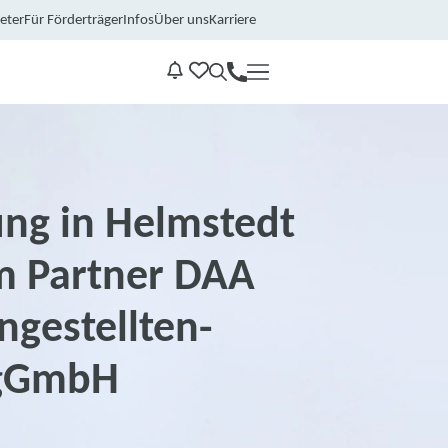
eter
Für Förderträger
Infos
Über uns
Karriere
Kontakt
Benachrichtungen
ung in Helmstedt
m Partner DAA
gestellten-
 gGmbH