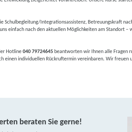
he Entwicklung zielgerichtet vorantreiben. Unsere Kurse starten 
wie Schulbegleitung/Integrationsassistenz, Betreuungskraft na
ns einfach nach den aktuellen Möglichkeiten am Standort – w
der Hotline
040 79724645
beantworten wir Ihnen alle Fragen r
 einen individuellen Rückruftermin vereinbaren. Wir freuen un
rten beraten Sie gerne!