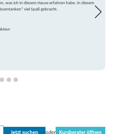
en, was ich in diesem Hause erfahren habe. In diesem
war ic
issentanken“ viel Spaß gebracht.
freute
Mitsch
den Do
Hause 
akteur
an die
Hildeg
Betreu
Jetzt suchen
Kursberater öffnen
oder