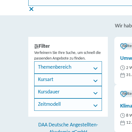
Wir ha
Filter
Weite
Verfeinern Sie Ihre Suche, um schnell die
Umwe
passenden Angebote zu finden.
Themenbereich
2 W
31
Kursart
Kursdauer
Weite
Zeitmodell
Klim
8 W
12
DAA Deutsche Angestellten-