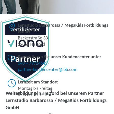
Lernstudio Barbarossa / MegaKids Fortbildungs
GmbH
Bäckerstraße 33
32052 Herford
Kontaktieren Sie unser Kundencenter unter
040 – 79724645
partner-kundencenter@ibb.com
Lernzeit am Standort
Montag bis Freitag
Weiterbildung in Herford bei unserem Partner
8.00 bis 16.15 Uhr
Lernstudio Barbarossa / MegaKids Fortbildungs
GmbH