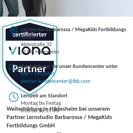
Lernstudio Barbarossa / MegaKids Fortbildungs
GmbH
Almsstraße 32
31134 Hildesheim
Kontaktieren Sie unser Kundencenter unter
040 – 79724645
partner-kundencenter@ibb.com
Lernzeit am Standort
Montag bis Freitag
Weiterbildung in Hildesheim bei unserem
8.00 bis 16.15 Uhr
Partner Lernstudio Barbarossa / MegaKids
Fortbildungs GmbH