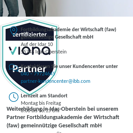
Fortbildungsakademie der Wirtschaft (faw)
gemeinnützige Gesellschaft mbH
Auf der Idar 10
55743 Idar-Oberstein
Kontaktieren Sie unser Kundencenter unter
040 – 79724645
partner-kundencenter@ibb.com
Lernzeit am Standort
Montag bis Freitag
Weiterbildung in Idar-Oberstein bei unserem
8.00 bis 16.15 Uhr
Partner Fortbildungsakademie der Wirtschaft
(faw) gemeinnützige Gesellschaft mbH