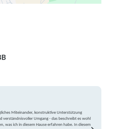
BB
liches Miteinander, konstruktive Unterstützung
Trotz 
d verständnisvoller Umgang - das beschreibt es wohl
wegen 
en, was ich in diesem Hause erfahren habe. In diesem
war ic