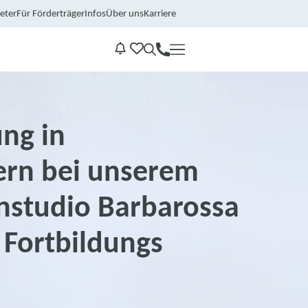
eter
Für Förderträger
Infos
Über uns
Karriere
Kontakt
Benachrichtungen
ng in
ern bei unserem
rnstudio Barbarossa
 Fortbildungs