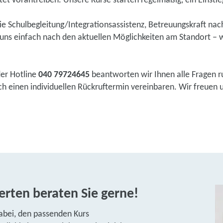
tet vorantreiben. Unsere Kurse starten regelmäßig, ein Einstieg 
wie Schulbegleitung/Integrationsassistenz, Betreuungskraft na
ns einfach nach den aktuellen Möglichkeiten am Standort – w
der Hotline
040 79724645
beantworten wir Ihnen alle Fragen r
einen individuellen Rückruftermin vereinbaren. Wir freuen uns
rten beraten Sie gerne!
abei, den passenden Kurs