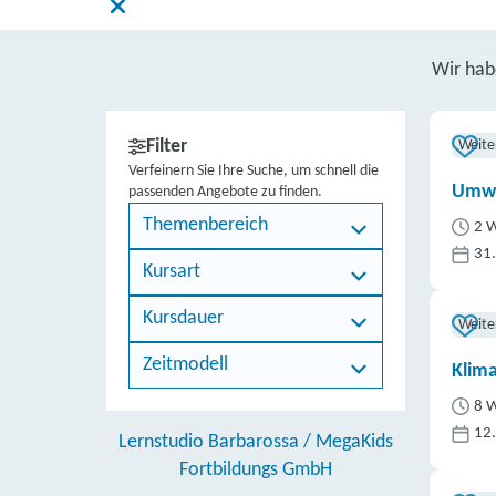
Wir ha
Filter
Weite
Verfeinern Sie Ihre Suche, um schnell die
Umwe
passenden Angebote zu finden.
Themenbereich
2 W
31
Kursart
Kursdauer
Weite
Zeitmodell
Klim
8 W
12
Lernstudio Barbarossa / MegaKids
Fortbildungs GmbH