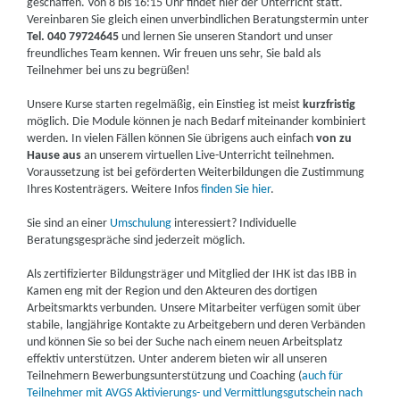
geschaffen. Von 8 bis 16:15 Uhr findet hier der Unterricht statt.
Vereinbaren Sie gleich einen unverbindlichen Beratungstermin unter
Tel. 040 79724645
und lernen Sie unseren Standort und unser
freundliches Team kennen. Wir freuen uns sehr, Sie bald als
Teilnehmer bei uns zu begrüßen!
Unsere Kurse starten regelmäßig, ein Einstieg ist meist
kurzfristig
möglich. Die Module können je nach Bedarf miteinander kombiniert
werden. In vielen Fällen können Sie übrigens auch einfach
von zu
Hause aus
an unserem virtuellen Live-Unterricht teilnehmen.
Voraussetzung ist bei geförderten Weiterbildungen die Zustimmung
Ihres Kostenträgers. Weitere Infos
finden Sie hier
.
Sie sind an einer
Umschulung
interessiert? Individuelle
Beratungsgespräche sind jederzeit möglich.
Als zertifizierter Bildungsträger und Mitglied der IHK ist das IBB in
Kamen eng mit der Region und den Akteuren des dortigen
Arbeitsmarkts verbunden. Unsere Mitarbeiter verfügen somit über
stabile, langjährige Kontakte zu Arbeitgebern und deren Verbänden
und können Sie so bei der Suche nach einem neuen Arbeitsplatz
effektiv unterstützen. Unter anderem bieten wir all unseren
Teilnehmern Bewerbungsunterstützung und Coaching (
auch für
Teilnehmer mit AVGS Aktivierungs- und Vermittlungsgutschein nach