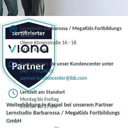
Lernstudio Barbarossa / MegaKids Fortbildungs
GmbH
Obere Königsstraße 16 - 18
34117 Kassel
Kontaktieren Sie unser Kundencenter unter
040 – 79724645
partner-kundencenter@ibb.com
Lernzeit am Standort
Montag bis Freitag
Weiterbildung in Kassel bei unserem Partner
8.00 bis 16.15 Uhr
Lernstudio Barbarossa / MegaKids Fortbildungs
GmbH