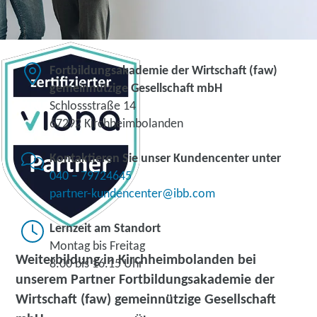
Fortbildungsakademie der Wirtschaft (faw)
gemeinnützige Gesellschaft mbH
Schlossstraße 14
67292 Kirchheimbolanden
Kontaktieren Sie unser Kundencenter unter
040 – 79724645
partner-kundencenter@ibb.com
Lernzeit am Standort
Montag bis Freitag
Weiterbildung in Kirchheimbolanden bei
8.00 bis 16.15 Uhr
unserem Partner Fortbildungsakademie der
Wirtschaft (faw) gemeinnützige Gesellschaft