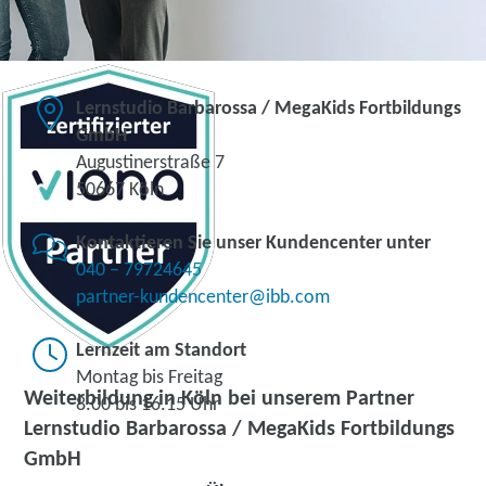
Lernstudio Barbarossa / MegaKids Fortbildungs
GmbH
Augustinerstraße 7
50667 Köln
Kontaktieren Sie unser Kundencenter unter
040 – 79724645
partner-kundencenter@ibb.com
Lernzeit am Standort
Montag bis Freitag
Weiterbildung in Köln bei unserem Partner
8.00 bis 16.15 Uhr
Lernstudio Barbarossa / MegaKids Fortbildungs
GmbH