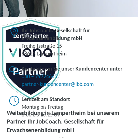
Ihr JobCoach. Gesellschaft für
Erwachsenenbildung mbH
Freiheitsstraße 15
68623 Lampertheim
Kontaktieren Sie unser Kundencenter unter
040 – 79724645
partner-kundencenter@ibb.com
Lernzeit am Standort
Montag bis Freitag
Weiterbildung in Lampertheim bei unserem
8.00 bis 16.15 Uhr
Partner Ihr JobCoach. Gesellschaft für
Erwachsenenbildung mbH