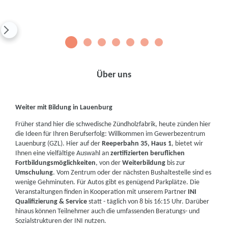
1
2
3
4
5
6
7
Über uns
Weiter mit Bildung in Lauenburg
Früher stand hier die schwedische Zündholzfabrik, heute zünden hier
die Ideen für Ihren Berufserfolg: Willkommen im Gewerbezentrum
Lauenburg (GZL). Hier auf der
Reeperbahn 35, Haus 1
, bietet wir
Ihnen eine vielfältige Auswahl an
zertifizierten beruflichen
Fortbildungsmöglichkeiten
, von der
Weiterbildung
bis zur
Umschulung
. Vom Zentrum oder der nächsten Bushaltestelle sind es
wenige Gehminuten. Für Autos gibt es genügend Parkplätze. Die
Veranstaltungen finden in Kooperation mit unserem Partner
INI
Qualifizierung & Service
statt - täglich von 8 bis 16:15 Uhr. Darüber
hinaus können Teilnehmer auch die umfassenden Beratungs- und
Sozialstrukturen der INI nutzen.