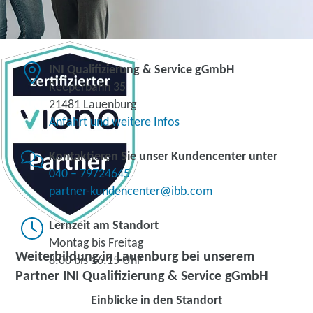
INI Qualifizierung & Service gGmbH
Reeperbahn 35
21481 Lauenburg
Anfahrt und weitere Infos
Kontaktieren Sie unser Kundencenter unter
040 – 79724645
partner-kundencenter@ibb.com
Lernzeit am Standort
Montag bis Freitag
Weiterbildung in Lauenburg bei unserem
8.00 bis 16.15 Uhr
Partner INI Qualifizierung & Service gGmbH
Einblicke in den Standort