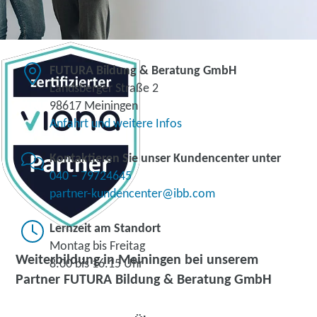
FUTURA Bildung & Beratung GmbH
Landsberger Straße 2
98617 Meiningen
Anfahrt und weitere Infos
Kontaktieren Sie unser Kundencenter unter
040 – 79724645
partner-kundencenter@ibb.com
Lernzeit am Standort
Montag bis Freitag
Weiterbildung in Meiningen bei unserem
8.00 bis 16.15 Uhr
Partner FUTURA Bildung & Beratung GmbH