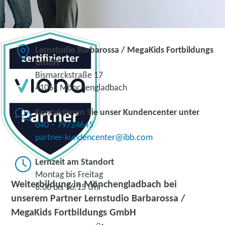
Lernstudio Barbarossa / MegaKids Fortbildungs
GmbH
Bismarckstraße 17
41061 Mönchengladbach
Kontaktieren Sie unser Kundencenter unter
040 – 79724645
partner-kundencenter@ibb.com
Lernzeit am Standort
Montag bis Freitag
Weiterbildung in Mönchengladbach bei
8.00 bis 16.15 Uhr
unserem Partner Lernstudio Barbarossa /
MegaKids Fortbildungs GmbH