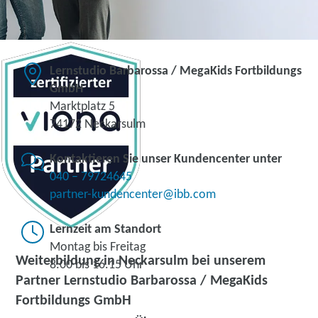
Lernstudio Barbarossa / MegaKids Fortbildungs
GmbH
Marktplatz 5
74172 Neckarsulm
Kontaktieren Sie unser Kundencenter unter
040 – 79724645
partner-kundencenter@ibb.com
Lernzeit am Standort
Montag bis Freitag
Weiterbildung in Neckarsulm bei unserem
8.00 bis 16.15 Uhr
Partner Lernstudio Barbarossa / MegaKids
Fortbildungs GmbH