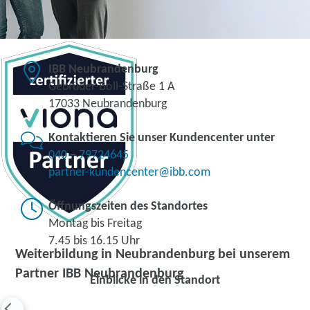
IBB Neubrandenburg
Gebrüder-Boll-Straße 1 A
17033 Neubrandenburg
Kontaktieren Sie unser Kundencenter unter
040 – 79724645
partner-kundencenter@ibb.com
Öffnungszeiten des Standortes
Montag bis Freitag
7.45 bis 16.15 Uhr
Weiterbildung in Neubrandenburg bei unserem
Partner IBB Neubrandenburg
Einblicke in den Standort