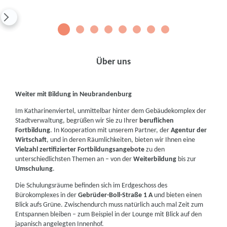
1
2
3
4
5
6
7
8
Über uns
Weiter mit Bildung in Neubrandenburg
Im Katharinenviertel, unmittelbar hinter dem Gebäudekomplex der
Stadtverwaltung, begrüßen wir Sie zu Ihrer
beruflichen
Fortbildung
. In Kooperation mit unserem Partner, der
Agentur der
Wirtschaft
, und in deren Räumlichkeiten, bieten wir Ihnen eine
Vielzahl zertifizierter Fortbildungsangebote
zu den
unterschiedlichsten Themen an – von der
Weiterbildung
bis zur
Umschulung
.
Die Schulungsräume befinden sich im Erdgeschoss des
Bürokomplexes in der
Gebrüder-Boll-Straße 1 A
und bieten einen
Blick aufs Grüne. Zwischendurch muss natürlich auch mal Zeit zum
Entspannen bleiben – zum Beispiel in der Lounge mit Blick auf den
japanisch angelegten Innenhof.