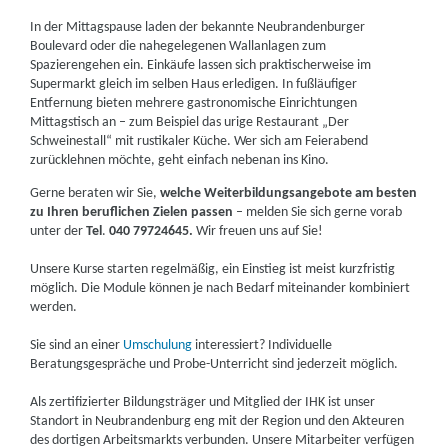
In der Mittagspause laden der bekannte Neubrandenburger
Boulevard oder die nahegelegenen Wallanlagen zum
Spazierengehen ein. Einkäufe lassen sich praktischerweise im
Supermarkt gleich im selben Haus erledigen. In fußläufiger
Entfernung bieten mehrere gastronomische Einrichtungen
Mittagstisch an – zum Beispiel das urige Restaurant „Der
Schweinestall“ mit rustikaler Küche. Wer sich am Feierabend
zurücklehnen möchte, geht einfach nebenan ins Kino.
Gerne beraten wir Sie,
welche Weiterbildungsangebote am besten
zu Ihren beruflichen Zielen passen
– melden Sie sich gerne vorab
unter der
Tel
.
040 79724645.
Wir freuen uns auf Sie!
Unsere Kurse starten regelmäßig, ein Einstieg ist meist kurzfristig
möglich. Die Module können je nach Bedarf miteinander kombiniert
werden.
Sie sind an einer
Umschulung
interessiert? Individuelle
Beratungsgespräche und Probe-Unterricht sind jederzeit möglich.
Als zertifizierter Bildungsträger und Mitglied der IHK ist unser
Standort in Neubrandenburg eng mit der Region und den Akteuren
des dortigen Arbeitsmarkts verbunden. Unsere Mitarbeiter verfügen