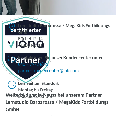
Lernstudio Barbarossa / MegaKids Fortbildungs
GmbH
Büchel 12-14
41460 Neuss
Kontaktieren Sie unser Kundencenter unter
040 – 79724645
partner-kundencenter@ibb.com
Lernzeit am Standort
Montag bis Freitag
Weiterbildung in Neuss bei unserem Partner
8.00 bis 16.15 Uhr
Lernstudio Barbarossa / MegaKids Fortbildungs
GmbH