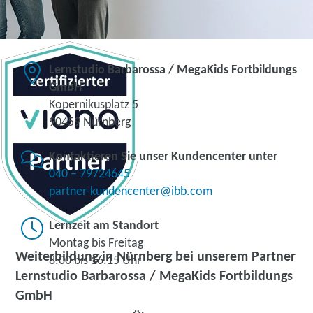
Lernstudio Barbarossa / MegaKids Fortbildungs
GmbH
Kopernikusplatz 5
90459 Nürnberg
Kontaktieren Sie unser Kundencenter unter
040 – 79724645
partner-kundencenter@ibb.com
Lernzeit am Standort
Montag bis Freitag
Weiterbildung in Nürnberg bei unserem Partner
8.00 bis 16.15 Uhr
Lernstudio Barbarossa / MegaKids Fortbildungs
GmbH