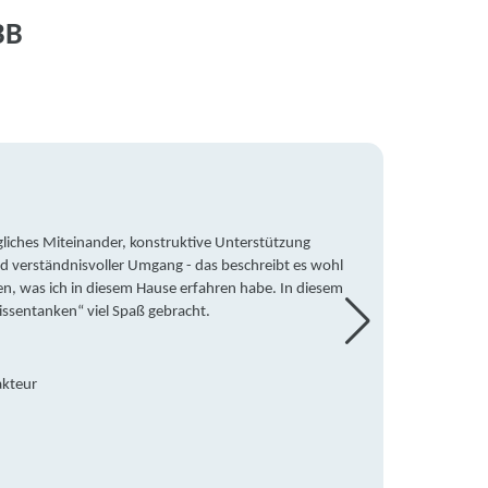
BB
liches Miteinander, konstruktive Unterstützung
Trotz 
d verständnisvoller Umgang - das beschreibt es wohl
wegen 
en, was ich in diesem Hause erfahren habe. In diesem
war ic
issentanken“ viel Spaß gebracht.
freute
Mitsch
den Do
Hause 
akteur
an die
Hildeg
Betreu