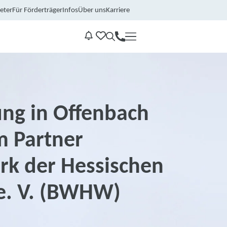
eter
Für Förderträger
Infos
Über uns
Karriere
Kontakt
Benachrichtungen
ung in Offenbach
m Partner
rk der Hessischen
 e. V. (BWHW)