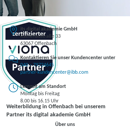
its digital akademie GmbH
Rathenaustraße 33
63067 Offenbach
Kontaktieren Sie unser Kundencenter unter
040 – 79724645
partner-kundencenter@ibb.com
Lernzeit am Standort
Montag bis Freitag
8.00 bis 16.15 Uhr
Weiterbildung in Offenbach bei unserem
Partner its digital akademie GmbH
Über uns