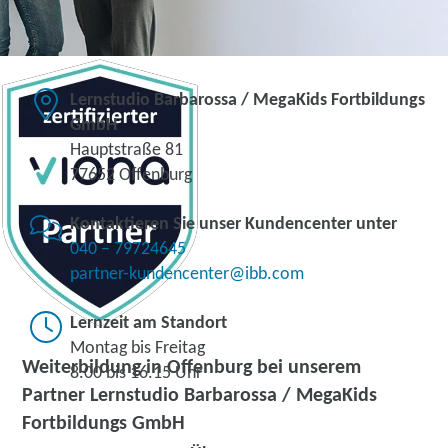
Lernstudio Barbarossa / MegaKids Fortbildungs
GmbH
Hauptstraße 81
77652 Offenburg
Kontaktieren Sie unser Kundencenter unter
040 – 79724645
partner-kundencenter@ibb.com
Lernzeit am Standort
Montag bis Freitag
Weiterbildung in Offenburg bei unserem
8.00 bis 16.15 Uhr
Partner Lernstudio Barbarossa / MegaKids
Fortbildungs GmbH