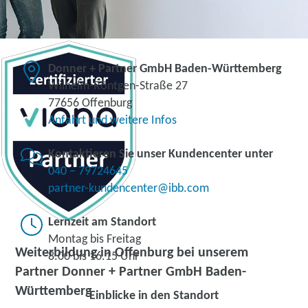
Donner + Partner GmbH Baden-Württemberg
Wilhelm-Röntgen-Straße 27
77656 Offenburg
Anfahrt und weitere Infos
Kontaktieren Sie unser Kundencenter unter
040 – 79724645
partner-kundencenter@ibb.com
Lernzeit am Standort
Montag bis Freitag
Weiterbildung in Offenburg bei unserem
8.00 bis 16.15 Uhr
Partner Donner + Partner GmbH Baden-
Württemberg
Einblicke in den Standort