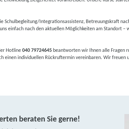
he Entwicklung zielgerichtet vorantreiben. Unsere Kurse starten 
wie Schulbegleitung/Integrationsassistenz, Betreuungskraft na
ns einfach nach den aktuellen Möglichkeiten am Standort – w
der Hotline
040 79724645
beantworten wir Ihnen alle Fragen r
 einen individuellen Rückruftermin vereinbaren. Wir freuen un
rten beraten Sie gerne!