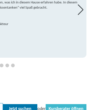
en, was ich in diesem Hause erfahren habe. In diesem
war ic
issentanken“ viel Spaß gebracht.
freute
Mitsch
den Do
Hause 
akteur
an die
Hildeg
Betreu
Jetzt suchen
Kursberater öffnen
oder