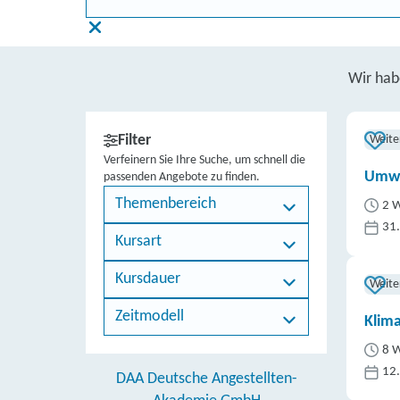
Wir ha
Filter
Weite
Verfeinern Sie Ihre Suche, um schnell die
Umwe
passenden Angebote zu finden.
Themenbereich
2 W
31
Kursart
Kursdauer
Weite
Zeitmodell
Klim
8 W
12
DAA Deutsche Angestellten-