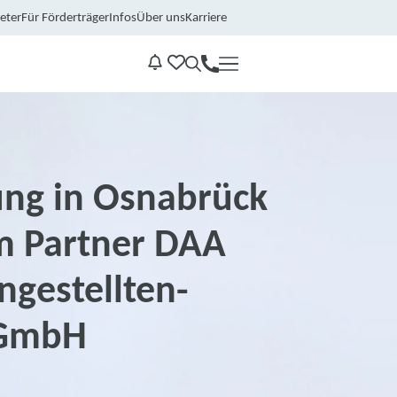
eter
Für Förderträger
Infos
Über uns
Karriere
Kontakt
Benachrichtungen
ung in Osnabrück
m Partner DAA
gestellten-
 GmbH