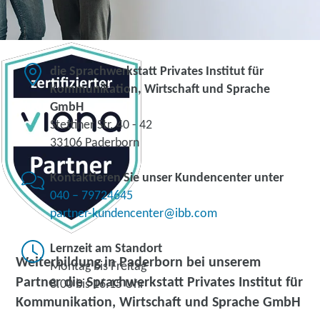
die Sprachwerkstatt Privates Institut für
Kommunikation, Wirtschaft und Sprache
GmbH
Stettiner Str. 40 - 42
33106 Paderborn
Kontaktieren Sie unser Kundencenter unter
040 – 79724645
partner-kundencenter@ibb.com
Lernzeit am Standort
Weiterbildung in Paderborn bei unserem
Montag bis Freitag
Partner die Sprachwerkstatt Privates Institut für
8.00 bis 16.15 Uhr
Kommunikation, Wirtschaft und Sprache GmbH