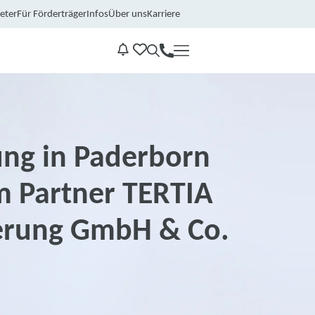
eter
Für Förderträger
Infos
Über uns
Karriere
Kontakt
Benachrichtungen
ung in Paderborn
m Partner TERTIA
erung GmbH & Co.