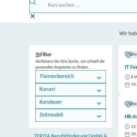
Wir ha
Filter
Weite
Verfeinern Sie Ihre Suche, um schnell die
IT Fo
passenden Angebote zu finden.
Themenbereich
6 W
10
Kursart
Kursdauer
Weite
Zeitmodell
HR-As
12 
10
TERTIA Berufsförderung GmbH &