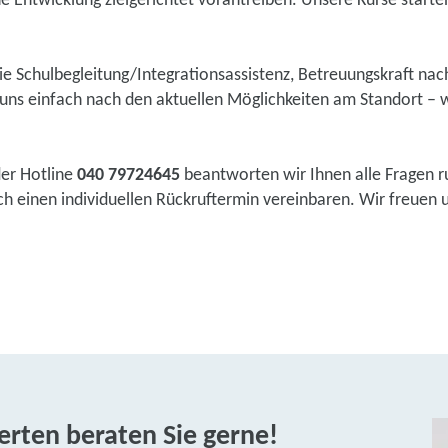
he Entwicklung zielgerichtet vorantreiben. Unsere Kurse starten 
wie Schulbegleitung/Integrationsassistenz, Betreuungskraft na
ns einfach nach den aktuellen Möglichkeiten am Standort – w
der Hotline
040 79724645
beantworten wir Ihnen alle Fragen r
 einen individuellen Rückruftermin vereinbaren. Wir freuen un
rten beraten Sie gerne!