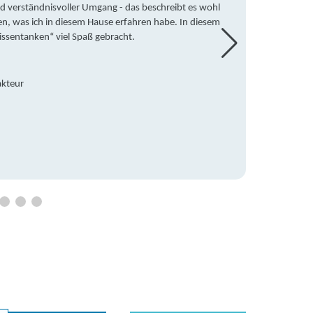
d verständnisvoller Umgang - das beschreibt es wohl
wegen 
en, was ich in diesem Hause erfahren habe. In diesem
war ic
issentanken“ viel Spaß gebracht.
freute
Mitsch
den Do
Hause 
akteur
an die
Hildeg
Betreu