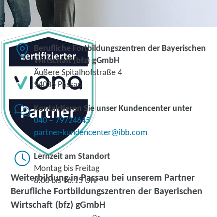
Berufliche Fortbildungszentren der Bayerischen
Wirtschaft (bfz) gGmbH
Äußere Spitalhofstraße 4
94036 Passau
Kontaktieren Sie unser Kundencenter unter
040 – 79724645
partner-kundencenter@ibb.com
Lernzeit am Standort
Montag bis Freitag
Weiterbildung in Passau bei unserem Partner
8.00 bis 16.15 Uhr
Berufliche Fortbildungszentren der Bayerischen
Wirtschaft (bfz) gGmbH