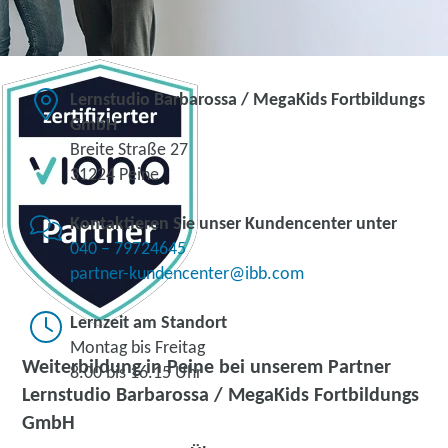
Lernstudio Barbarossa / MegaKids Fortbildungs
GmbH
Breite Straße 27
31224 Peine
Kontaktieren Sie unser Kundencenter unter
040 – 79724645
partner-kundencenter@ibb.com
Lernzeit am Standort
Montag bis Freitag
Weiterbildung in Peine bei unserem Partner
8.00 bis 16.15 Uhr
Lernstudio Barbarossa / MegaKids Fortbildungs
GmbH