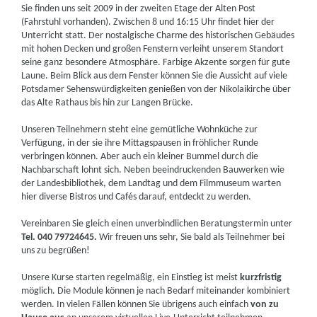
Sie finden uns seit 2009 in der zweiten Etage der Alten Post
(Fahrstuhl vorhanden). Zwischen 8 und 16:15 Uhr findet hier der
Unterricht statt. Der nostalgische Charme des historischen Gebäudes
mit hohen Decken und großen Fenstern verleiht unserem Standort
seine ganz besondere Atmosphäre. Farbige Akzente sorgen für gute
Laune. Beim Blick aus dem Fenster können Sie die Aussicht auf viele
Potsdamer Sehenswürdigkeiten genießen von der Nikolaikirche über
das Alte Rathaus bis hin zur Langen Brücke.
Unseren Teilnehmern steht eine gemütliche Wohnküche zur
Verfügung, in der sie ihre Mittagspausen in fröhlicher Runde
verbringen können. Aber auch ein kleiner Bummel durch die
Nachbarschaft lohnt sich. Neben beeindruckenden Bauwerken wie
der Landesbibliothek, dem Landtag und dem Filmmuseum warten
hier diverse Bistros und Cafés darauf, entdeckt zu werden.
Vereinbaren Sie gleich einen unverbindlichen Beratungstermin unter
Tel. 040 79724645.
Wir freuen uns sehr, Sie bald als Teilnehmer bei
uns zu begrüßen!
Unsere Kurse starten regelmäßig, ein Einstieg ist meist
kurzfristig
möglich. Die Module können je nach Bedarf miteinander kombiniert
werden. In vielen Fällen können Sie übrigens auch einfach
von zu