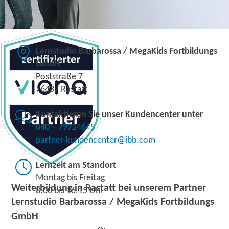
Lernstudio Barbarossa / MegaKids Fortbildungs
GmbH
Poststraße 7
76437 Rastatt
Kontaktieren Sie unser Kundencenter unter
040 – 79724645
partner-kundencenter@ibb.com
Lernzeit am Standort
Montag bis Freitag
Weiterbildung in Rastatt bei unserem Partner
8.00 bis 16.15 Uhr
Lernstudio Barbarossa / MegaKids Fortbildungs
GmbH