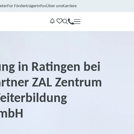
eter
Für Förderträger
Infos
Über uns
Karriere
Kontakt
Benachrichtungen
ng in Ratingen bei
rtner ZAL Zentrum
eiterbildung
GmbH