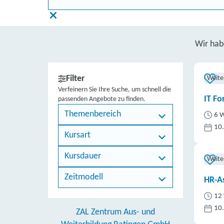
Wir ha
Filter
Weite
Verfeinern Sie Ihre Suche, um schnell die
IT Fo
passenden Angebote zu finden.
Themenbereich
6 W
10
Kursart
Kursdauer
Weite
Zeitmodell
HR-As
12 
10
ZAL Zentrum Aus- und