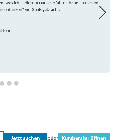
en, was ich in diesem Hause erfahren habe. In diesem
war ic
issentanken“ viel Spaß gebracht.
freute
Mitsch
den Do
Hause 
akteur
an die
Hildeg
Betreu
Jetzt suchen
Kursberater öffnen
oder