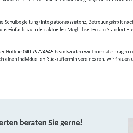
 können Sie Ihre berufliche Entwicklung zielgerichtet vorantr
wie Schulbegleitung/Integrationsassistenz, Betreuungskraft na
ns einfach nach den aktuellen Möglichkeiten am Standort – w
der Hotline
040 79724645
beantworten wir Ihnen alle Fragen r
 einen individuellen Rückruftermin vereinbaren. Wir freuen un
rten beraten Sie gerne!