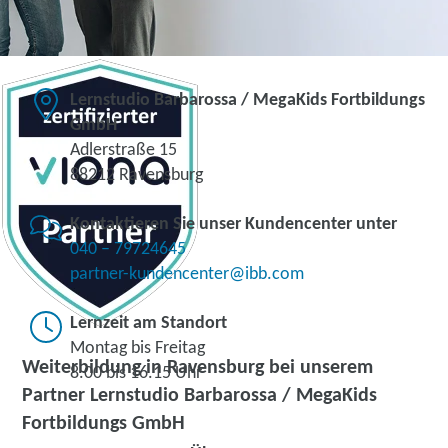
Lernstudio Barbarossa / MegaKids Fortbildungs
GmbH
Adlerstraße 15
88212 Ravensburg
Kontaktieren Sie unser Kundencenter unter
040 – 79724645
partner-kundencenter@ibb.com
Lernzeit am Standort
Montag bis Freitag
Weiterbildung in Ravensburg bei unserem
8.00 bis 16.15 Uhr
Partner Lernstudio Barbarossa / MegaKids
Fortbildungs GmbH