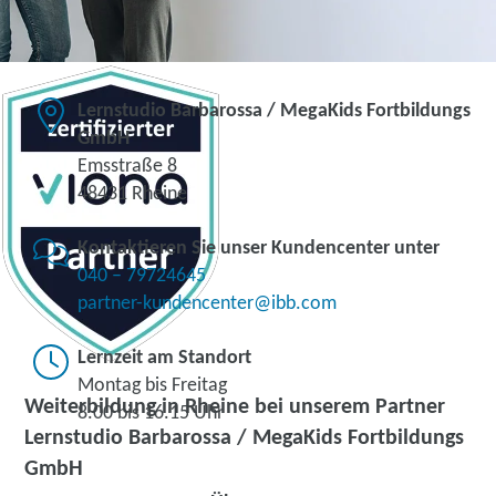
Lernstudio Barbarossa / MegaKids Fortbildungs
GmbH
Emsstraße 8
48431 Rheine
Kontaktieren Sie unser Kundencenter unter
040 – 79724645
partner-kundencenter@ibb.com
Lernzeit am Standort
Montag bis Freitag
Weiterbildung in Rheine bei unserem Partner
8.00 bis 16.15 Uhr
Lernstudio Barbarossa / MegaKids Fortbildungs
GmbH