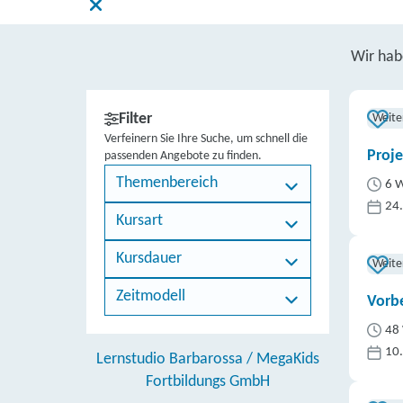
Wir ha
Filter
Weite
Verfeinern Sie Ihre Suche, um schnell die
Proj
passenden Angebote zu finden.
Themenbereich
6 W
24
Kursart
Kursdauer
Weite
Zeitmodell
Vorb
48 
10
Lernstudio Barbarossa / MegaKids
Fortbildungs GmbH