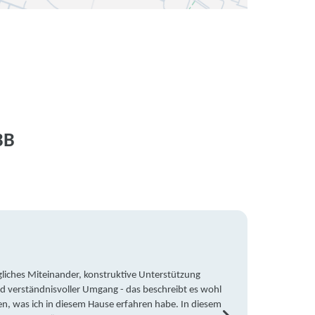
BB
liches Miteinander, konstruktive Unterstützung
Trotz 
d verständnisvoller Umgang - das beschreibt es wohl
wegen 
en, was ich in diesem Hause erfahren habe. In diesem
war ic