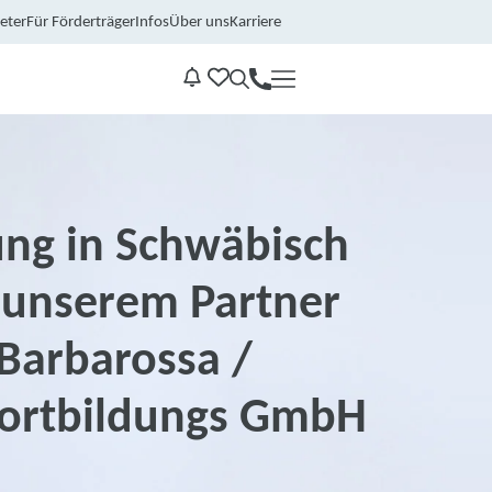
eter
Für Förderträger
Infos
Über uns
Karriere
Kontakt
Benachrichtungen
ung in Schwäbisch
unserem Partner
Barbarossa /
ortbildungs GmbH