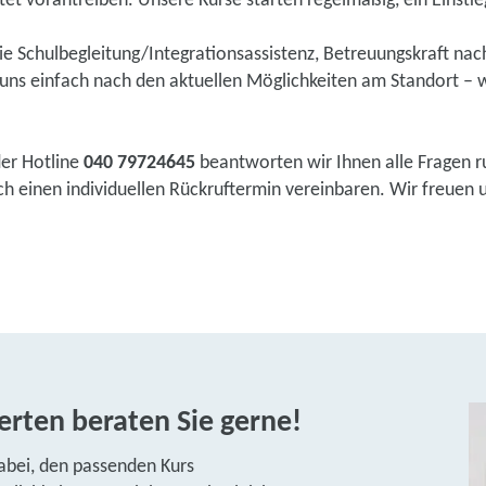
tet vorantreiben. Unsere Kurse starten regelmäßig, ein Einstieg 
wie Schulbegleitung/Integrationsassistenz, Betreuungskraft na
ns einfach nach den aktuellen Möglichkeiten am Standort – w
der Hotline
040 79724645
beantworten wir Ihnen alle Fragen r
einen individuellen Rückruftermin vereinbaren. Wir freuen uns
rten beraten Sie gerne!
abei, den passenden Kurs