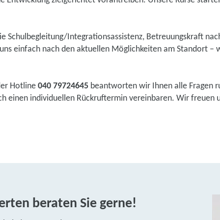
he Entwicklung zielgerichtet vorantreiben. Unsere Kurse starten 
wie Schulbegleitung/Integrationsassistenz, Betreuungskraft na
ns einfach nach den aktuellen Möglichkeiten am Standort – w
der Hotline
040 79724645
beantworten wir Ihnen alle Fragen r
 einen individuellen Rückruftermin vereinbaren. Wir freuen un
rten beraten Sie gerne!