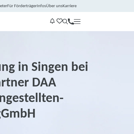
eter
Für Förderträger
Infos
Über uns
Karriere
Kontakt
Benachrichtungen
ng in Singen bei
rtner DAA
gestellten-
 gGmbH