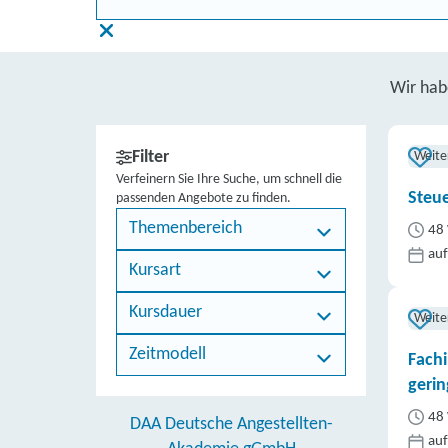
Wir ha
Filter
Weite
Verfeinern Sie Ihre Suche, um schnell die
Steue
passenden Angebote zu finden.
Themenbereich
48 
auf
Kursart
Kursdauer
Weite
Zeitmodell
Fachi
gerin
48 
DAA Deutsche Angestellten-
auf