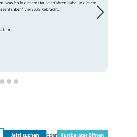
en, was ich in diesem Hause erfahren habe. In diesem
war ic
issentanken“ viel Spaß gebracht.
freute
Mitsch
den Do
Hause 
akteur
an die
Hildeg
Betreu
Jetzt suchen
Kursberater öffnen
oder