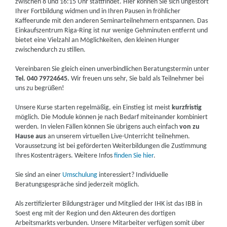
zwischen 8 und 16:15 Uhr stattfindet. Hier können Sie sich ungestört
Ihrer Fortbildung widmen und in Ihren Pausen in fröhlicher
Kaffeerunde mit den anderen Seminarteilnehmern entspannen. Das
Einkaufszentrum Riga-Ring ist nur wenige Gehminuten entfernt und
bietet eine Vielzahl an Möglichkeiten, den kleinen Hunger
zwischendurch zu stillen.
Vereinbaren Sie gleich einen unverbindlichen Beratungstermin unter
Tel. 040 79724645.
Wir freuen uns sehr, Sie bald als Teilnehmer bei
uns zu begrüßen!
Unsere Kurse starten regelmäßig, ein Einstieg ist meist
kurzfristig
möglich. Die Module können je nach Bedarf miteinander kombiniert
werden. In vielen Fällen können Sie übrigens auch einfach
von zu
Hause aus
an unserem virtuellen Live-Unterricht teilnehmen.
Voraussetzung ist bei geförderten Weiterbildungen die Zustimmung
Ihres Kostenträgers. Weitere Infos
finden Sie hier
.
Sie sind an einer
Umschulung
interessiert? Individuelle
Beratungsgespräche sind jederzeit möglich.
Als zertifizierter Bildungsträger und Mitglied der IHK ist das IBB in
Soest eng mit der Region und den Akteuren des dortigen
Arbeitsmarkts verbunden. Unsere Mitarbeiter verfügen somit über