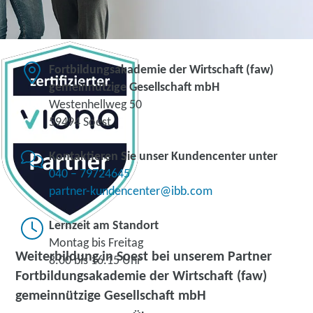
Fortbildungsakademie der Wirtschaft (faw)
gemeinnützige Gesellschaft mbH
Westenhellweg 50
59494 Soest
Kontaktieren Sie unser Kundencenter unter
040 – 79724645
partner-kundencenter@ibb.com
Lernzeit am Standort
Montag bis Freitag
Weiterbildung in Soest bei unserem Partner
8.00 bis 16.15 Uhr
Fortbildungsakademie der Wirtschaft (faw)
gemeinnützige Gesellschaft mbH