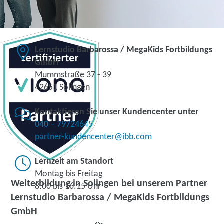
Lernstudio Barbarossa / MegaKids Fortbildungs
GmbH
Mummstraße 37 - 39
42651 Solingen
Kontaktieren Sie unser Kundencenter unter
040 – 79724645
partner-kundencenter@ibb.com
Lernzeit am Standort
Montag bis Freitag
Weiterbildung in Solingen bei unserem Partner
8.00 bis 16.15 Uhr
Lernstudio Barbarossa / MegaKids Fortbildungs
GmbH