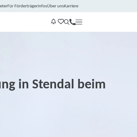
eter
Für Förderträger
Infos
Über uns
Karriere
Kontakt
Benachrichtungen
ng in Stendal beim