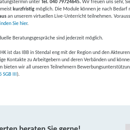
ratungstermin unter
Tel. 040 79724645.
Wir freuen uns sehr, Si
t meist
kurzfristig
möglich. Die Module können je nach Bedarf m
aus
an unserem virtuellen Live-Unterricht teilnehmen. Vorauss
inden Sie hier
.
iduelle Beratungsgespräche sind jederzeit möglich.
er IHK ist das IBB in Stendal eng mit der Region und den Akteu
hrige Kontakte zu Arbeitgebern und deren Verbänden und könne
em bieten wir all unseren Teilnehmern Bewerbungsunterstützun
 SGB III
).
rten beraten Sie gerne!