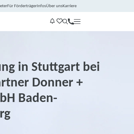
eter
Für Förderträger
Infos
Über uns
Karriere
Kontakt
Benachrichtungen
ng in Stuttgart bei
rtner Donner +
mbH Baden-
rg