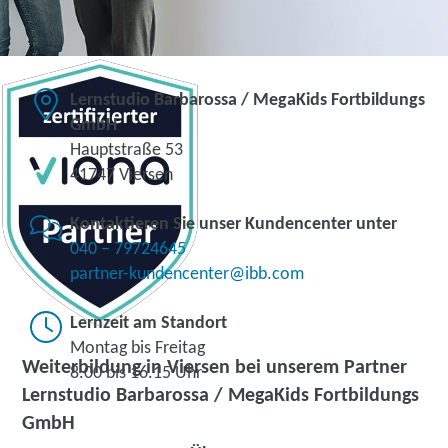
Lernstudio Barbarossa / MegaKids Fortbildungs
GmbH
Hauptstraße 53
41747 Viersen
Kontaktieren Sie unser Kundencenter unter
040 – 79724645
partner-kundencenter@ibb.com
Lernzeit am Standort
Montag bis Freitag
Weiterbildung in Viersen bei unserem Partner
8.00 bis 16.15 Uhr
Lernstudio Barbarossa / MegaKids Fortbildungs
GmbH