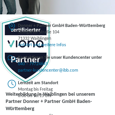
Donner + Partner GmbH Baden-Württemberg
Stuttgarter Straße 104
71332 Waiblingen
Anfahrt und weitere Infos
Kontaktieren Sie unser Kundencenter unter
040 – 79724645
partner-kundencenter@ibb.com
Lernzeit am Standort
Montag bis Freitag
Weiterbildung in Waiblingen bei unserem
8.00 bis 16.15 Uhr
Partner Donner + Partner GmbH Baden-
Württemberg