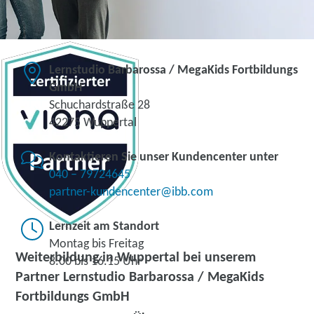
Lernstudio Barbarossa / MegaKids Fortbildungs
GmbH
Schuchardstraße 28
42275 Wuppertal
Kontaktieren Sie unser Kundencenter unter
040 – 79724645
partner-kundencenter@ibb.com
Lernzeit am Standort
Montag bis Freitag
Weiterbildung in Wuppertal bei unserem
8.00 bis 16.15 Uhr
Partner Lernstudio Barbarossa / MegaKids
Fortbildungs GmbH