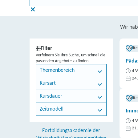
Wir ha
Filter
Weite
Verfeinern Sie Ihre Suche, um schnell die
Päda
passenden Angebote zu finden.
Themenbereich
4 W
24
Kursart
Kursdauer
Weite
Zeitmodell
Immo
4 W
21
Fortbildungsakademie der