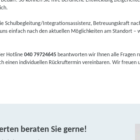
Bedarf. So können Sie Ihre berufliche Entwicklung zielgericht
ich.
wie Schulbegleitung/Integrationsassistenz, Betreuungskraft na
ns einfach nach den aktuellen Möglichkeiten am Standort – w
der Hotline
040 79724645
beantworten wir Ihnen alle Fragen r
einen individuellen Rückruftermin vereinbaren. Wir freuen uns
rten beraten Sie gerne!