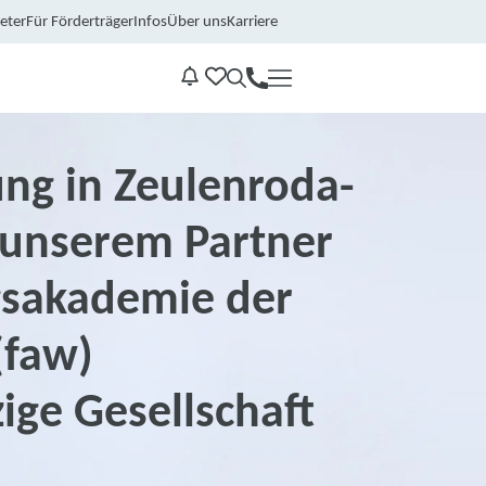
eter
Für Förderträger
Infos
Über uns
Karriere
Kontakt
Benachrichtungen
ng in Zeulenroda-
 unserem Partner
gsakademie der
(faw)
ige Gesellschaft