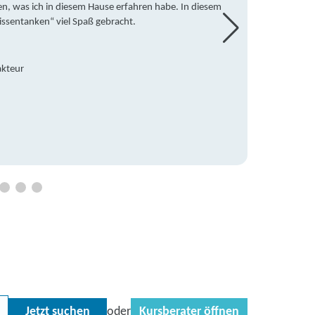
en, was ich in diesem Hause erfahren habe. In diesem
war ic
issentanken“ viel Spaß gebracht.
freute
Mitsch
den Do
Hause 
akteur
an die
Hildeg
Betreu
Jetzt suchen
Kursberater öffnen
oder