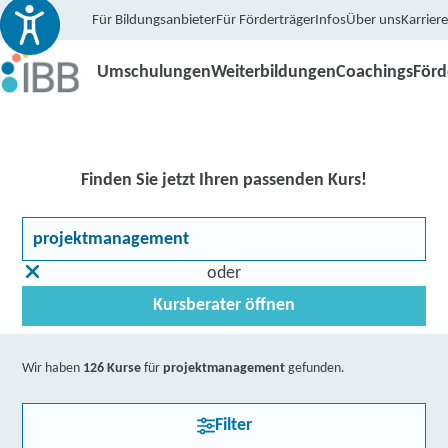
Für Bildungsanbieter
Für Förderträger
Infos
Über uns
Karriere
Umschulungen
Weiterbildungen
Coachings
För
Finden Sie jetzt Ihren passenden Kurs!
oder
Kursberater öffnen
Wir haben
126 Kurse
für
projektmanagement
gefunden.
Filter