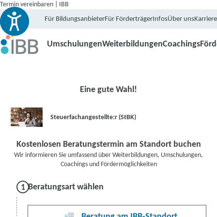
Termin vereinbaren | IBB
Für Bildungsanbieter
Für Förderträger
Infos
Über uns
Karriere
Umschulungen
Weiterbildungen
Coachings
För
Eine gute Wahl!
Steuerfachangestellte:r (StBK)
Kostenlosen Beratungstermin am Standort buchen
Wir informieren Sie umfassend über Weiterbildungen, Umschulungen,
Coachings und Fördermöglichkeiten
Beratungsart wählen
Beratung am IBB-Standort