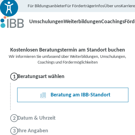
Für Bildungsanbieter
Für Förderträger
Infos
Über uns
Karriere
Umschulungen
Weiterbildungen
Coachings
För
Kostenlosen Beratungstermin am Standort buchen
Wir informieren Sie umfassend über Weiterbildungen, Umschulungen,
Coachings und Fördermöglichkeiten
Beratungsart wählen
Beratung am IBB-Standort
Datum & Uhrzeit
Ihre Angaben