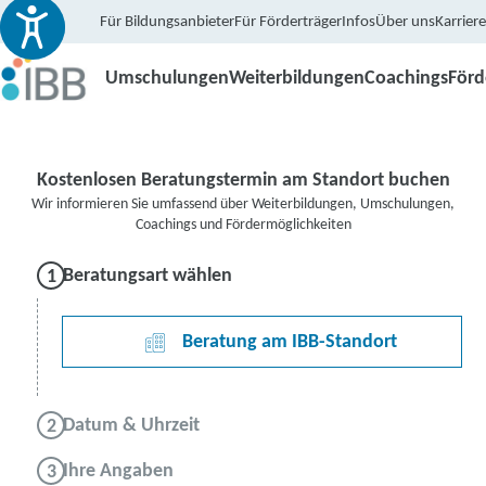
Für Bildungsanbieter
Für Förderträger
Infos
Über uns
Karriere
Umschulungen
Weiterbildungen
Coachings
För
Kostenlosen Beratungstermin am Standort buchen
Wir informieren Sie umfassend über Weiterbildungen, Umschulungen,
Coachings und Fördermöglichkeiten
Beratungsart wählen
Beratung am IBB-Standort
Datum & Uhrzeit
Ihre Angaben